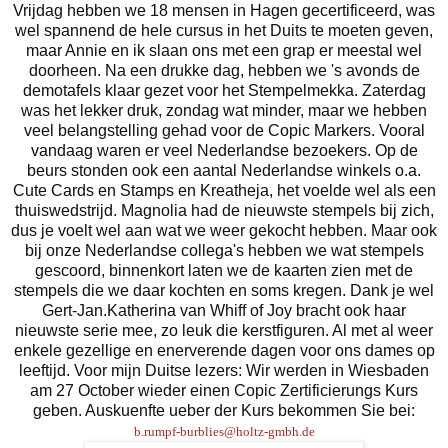
Vrijdag hebben we 18 mensen in Hagen gecertificeerd, was
wel spannend de hele cursus in het Duits te moeten geven,
maar Annie en ik slaan ons met een grap er meestal wel
doorheen. Na een drukke dag, hebben we 's avonds de
demotafels klaar gezet voor het Stempelmekka. Zaterdag
was het lekker druk, zondag wat minder, maar we hebben
veel belangstelling gehad voor de Copic Markers. Vooral
vandaag waren er veel Nederlandse bezoekers. Op de
beurs stonden ook een aantal Nederlandse winkels o.a.
Cute Cards en Stamps en Kreatheja, het voelde wel als een
thuiswedstrijd. Magnolia had de nieuwste stempels bij zich,
dus je voelt wel aan wat we weer gekocht hebben. Maar ook
bij onze Nederlandse collega's hebben we wat stempels
gescoord, binnenkort laten we de kaarten zien met de
stempels die we daar kochten en soms kregen. Dank je wel
Gert-Jan.Katherina van Whiff of Joy bracht ook haar
nieuwste serie mee, zo leuk die kerstfiguren. Al met al weer
enkele gezellige en enerverende dagen voor ons dames op
leeftijd. Voor mijn Duitse lezers: Wir werden in Wiesbaden
am 27 October wieder einen Copic Zertificierungs Kurs
geben. Auskuenfte ueber der Kurs bekommen Sie bei:
b.rumpf-burblies@holtz-gmbh.de