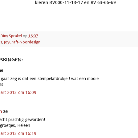
kleren BV000-11-13-17 en RV 63-66-69
r
Diny Sprakel
op
16:07
cs
,
JoyCraft-Noordesign
rkingen:
ei
 gaaf zeg is dat een stempelafdrukje ! wat een mooie
ns
art 2013 om 16:09
n
zei
s echt prachtig geworden!
 groetjes, Heleen
art 2013 om 16:19