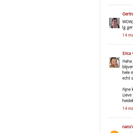
Gertr
WOW, 
lg ge
14 ma
Erica 
Haha 
blijv
hele 
echt 
Fijne
Lieve 
heide
14 ma
nans'