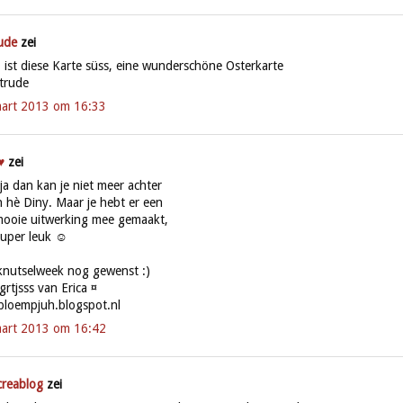
ude
zei
ist diese Karte süss, eine wunderschöne Osterkarte
rtrude
art 2013 om 16:33
♥
zei
ja dan kan je niet meer achter
en hè Diny. Maar je hebt er een
mooie uitwerking mee gemaakt,
super leuk ☺
 knutselweek nog gewenst :)
grtjsss van Erica ¤
bloempjuh.blogspot.nl
art 2013 om 16:42
creablog
zei