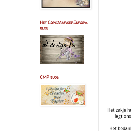
Het CopicMarkerEuropa
blog
CMP blog
Het zakje h
legt on
Het bedank