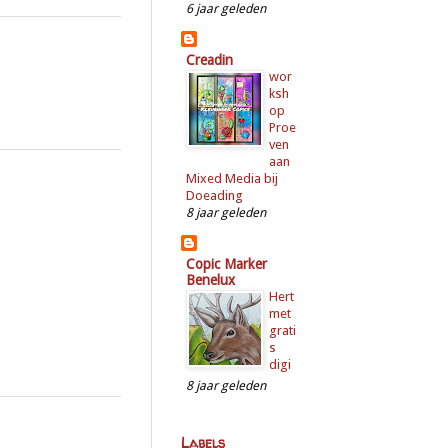
6 jaar geleden
Creadin
wor
ksh
op
Proe
ven
aan
Mixed Media bij
Doeading
8 jaar geleden
Copic Marker
Benelux
Hert
met
grati
s
digi
8 jaar geleden
Labels