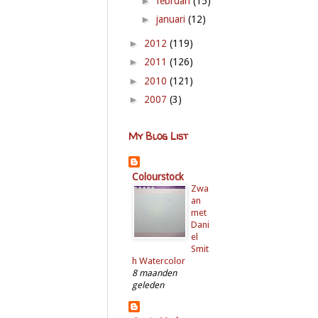
►
februari
(15)
►
januari
(12)
►
2012
(119)
►
2011
(126)
►
2010
(121)
►
2007
(3)
My Blog List
Colourstock
Zwa
an
met
Dani
el
Smit
h Watercolor
8 maanden
geleden