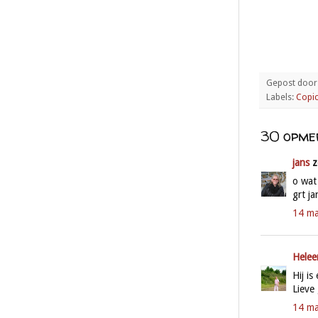
Gepost doo
Labels:
Copi
30 opme
jans
z
o wat
grt ja
14 ma
Helee
Hij i
Lieve
14 ma