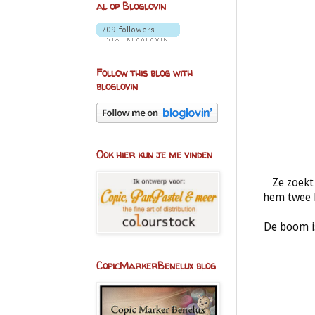
al op Bloglovin
Follow this blog with
bloglovin
Ook hier kun je me vinden
Ze zoekt 
hem twee k
De boom is
CopicMarkerBenelux blog