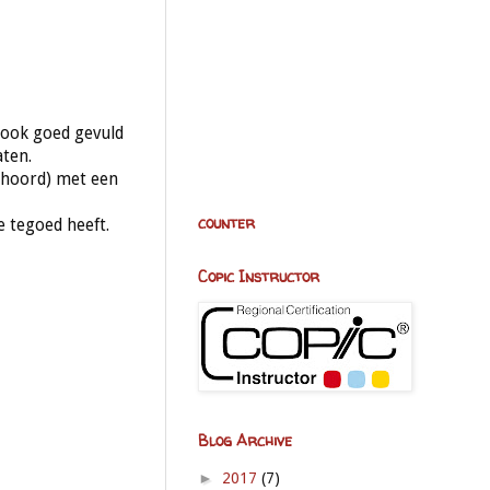
 ook goed gevuld
aten.
hoord) met een
counter
e tegoed heeft.
Copic Instructor
Blog Archive
►
2017
(7)