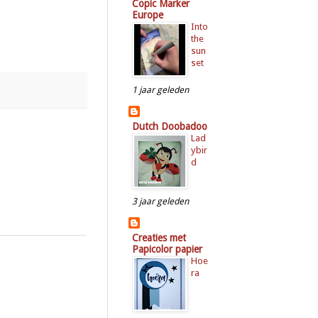
Copic Marker
Europe
Into
the
sun
set
1 jaar geleden
Dutch Doobadoo
Lad
ybir
d
3 jaar geleden
Creaties met
Papicolor papier
Hoe
ra