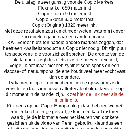
De uitslag is zeer gunstig voor de Copic Markers:
Flexmarker 650 meter inkt
Copic Ciao 790 meter inkt
Copic Sketch 830 meter inkt
Copic (Original) 1320 meter inkt.
Met deze resultaten zou ik niet meer weten, waarom ik over
zou moeten gaan naar een andere marker.
Ik wil verder niets ten nadele andere markers zeggen, dat
heeft een kwaliteitsproduct als Copic niet nodig. Dit zijn puur
testgegevens, die voor zichzelf spreken. De grootte van de
inkt-tampon, zegt dus niets over de hoeveelheid inkt,
vergelijk het maar met een synthetische spons en een
viscose- of natuurspons, de ene houdt veel meer vocht vast
dan de andere.
Lydia neemt op dit moment een flimpje op waarin ze de
verschillen laat zien tussen allerlei alcoholmarkers, die op
dit moment in de handel zijn,
ik zet hier de link neer als de
film online is.
Kijk eens op het Copic Europa blog, daar hebben we net
een leuke
challenge
gestart, je kunt een kaart insturen
waarbij je de informatie over het kleuren van donkere
gezichten uit de video van Penni gebruikt. Kleur dus een
plaatje met een donker snoetje in en stuur de gemaakte